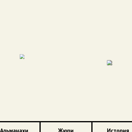
Альманахи
Жюри
История