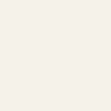
ОПАЛЕННЫЕ ВОЙНОЙ
Смотреть работу
Тема сюжета-героизм наших военных
операторов, авторов кадров
кинохроники. Кинооператоры в годы
войны совершили настоящий подвиг.
Они каждый день были на фронте. На
передовой вместе с солдатами
выходили на бой с врагом. Эти люди
получали ранения, погибая от ран, но
они, не сдаваясь , писали на плёнку
каждый миг той страшной войны.
Благодаря их мужеству, в истории
сохранены кадры подвига нашего
народа в годы Викой Отечественной