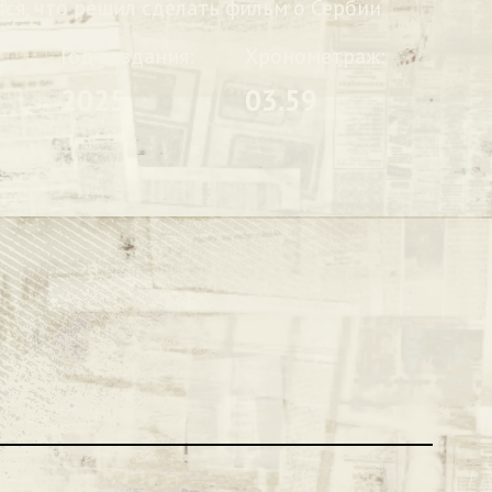
лся, что решил сделать фильм о Сербии
Год создания:
Хронометраж:
2025
03.59