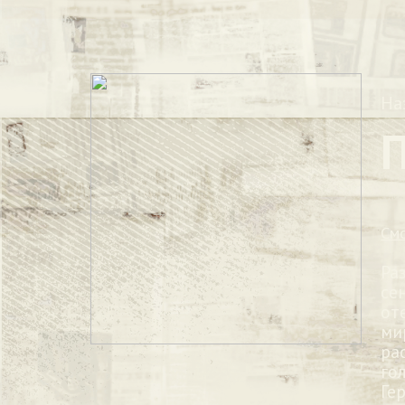
На
См
Ра
се
от
ми
ра
го
Ге