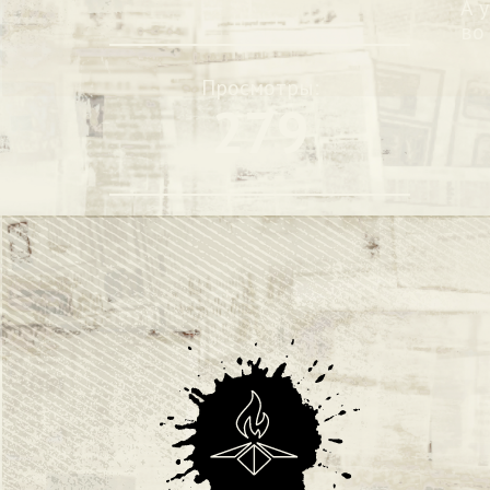
А 
во
Просмотры:
279