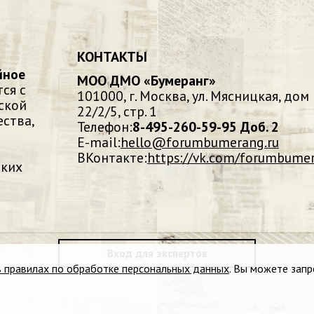
КОНТАКТЫ
йное
МОО ДМО «Бумеранг»
ся с
101000, г. Москва, ул. Мясницкая, дом
ской
22/2/5, стр. 1
ства,
Телефон:
8-495-260-59-95 Доб. 2
E-mail:
hello@forumbumerang.ru
ВКонтакте:
https://vk.com/forumbume
ских
Вход для экспертов
в правилах по обработке персональных данных
. Вы можете запр