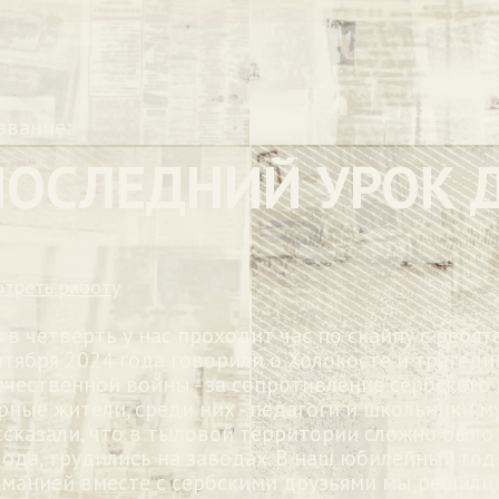
звание:
ПОСЛЕДНИЙ УРОК 
отреть работу
з в четверть у нас проходит час по скайпу с ребят
нтября 2024 года говорили о Холокосте и трагеди
ечественной войны - за сопротивление сербского
рные жители, среди них - педагоги и школьники м
ссказали, что в тыловой территории сложно было
лода, трудились на заводах. В наш юбилейный го
рманией вместе с сербскими друзьями мы решили