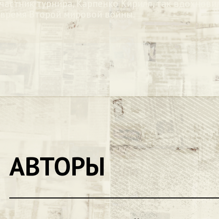
участник турнира, Карпенко Кирилл, так вдохнови
 время Второй мировой войны.
АВТОРЫ