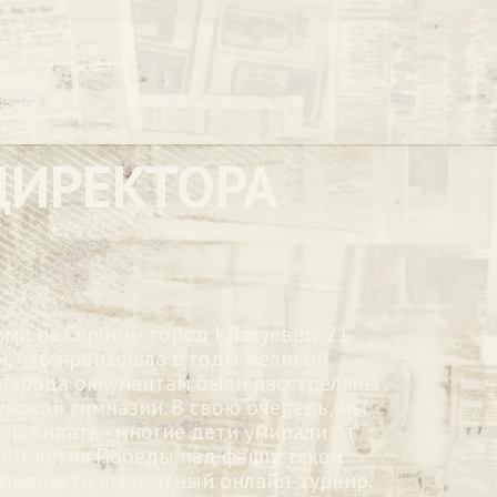
ДИРЕКТОРА
ами из Сербии - город Крагуевец. 21
и, что произошла в годы Великой
 народа оккупантам были расстреляны
ужской гимназии. В свою очередь, мы
 выживать - многие дети умирали от
д 80-летия Победы над фашистской
 провести шахматный онлайн-турнир.