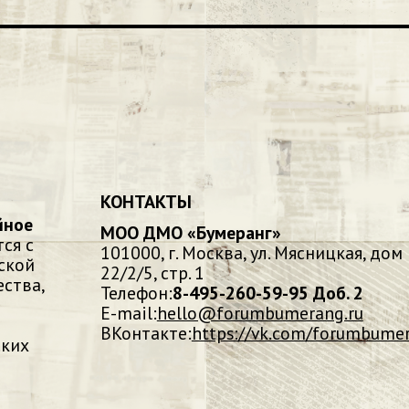
КОНТАКТЫ
йное
МОО ДМО «Бумеранг»
ся с
101000, г. Москва, ул. Мясницкая, дом
ской
22/2/5, стр. 1
ства,
Телефон:
8-495-260-59-95 Доб. 2
E-mail:
hello@forumbumerang.ru
ВКонтакте:
https://vk.com/forumbume
ских