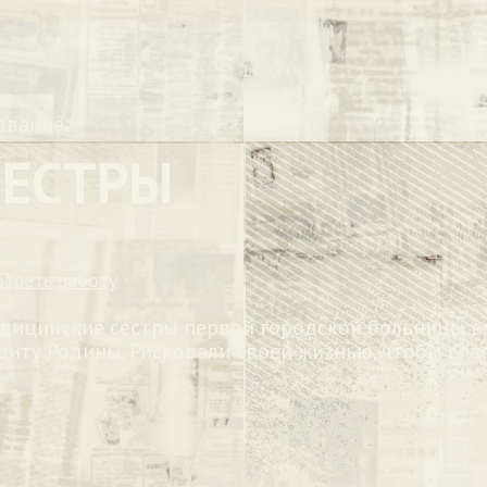
звание:
СЕСТРЫ
отреть работу
дицинские сестры первой городской больницы вм
щиту Родины. Рисковали своей жизнью, чтобы спа