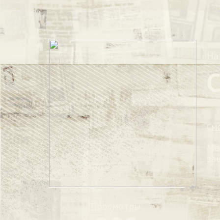
На
См
Ме
за
Просмотры: