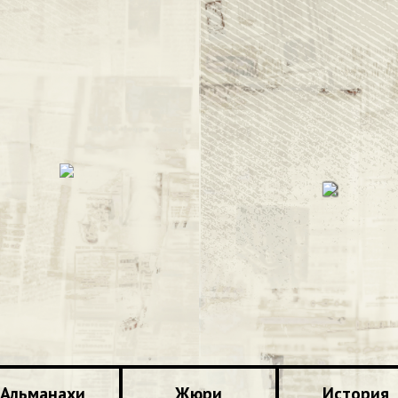
Альманахи
Жюри
История