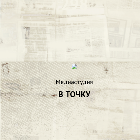
298
Медиастудия
В ТОЧКУ