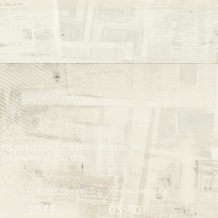
есте со всей страной встали на
сти раненых бойцов.
Год создания:
Хронометраж:
2025
05:40