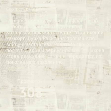
Смотреть работу
Главная героиня уходит на фронт и по
дороги на фронт находит икону
Казанской Божьей матери. С этой иконой
комсорг Шурка Ракитина прошла всю
войну и заставляла молиться своих
подруг. С войны вернулись все. Эта икона
стала реликвией семьи и передается из
поколения к поколению.
Просмотры:
308