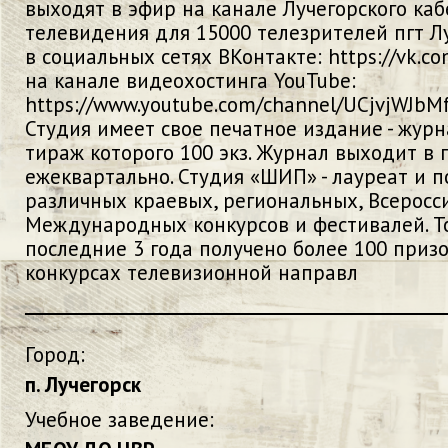
выходят в эфир на канале Лучегорского каб
телевидения для 15000 телезрителей пгт Лу
в социальных сетях ВКонтакте: https://vk.co
на канале видеохостинга YouTube:
https://www.youtube.com/channel/UCjvjWJb
Студия имеет свое печатное издание - жур
тираж которого 100 экз. Журнал выходит в 
ежеквартально. Студия «ШИП» - лауреат и 
различных краевых, региональных, Всеросс
Международных конкурсов и фестивалей. Т
последние 3 года получено более 100 приз
конкурсах телевизионной направл
Город:
п. Лучегорск
Учебное заведение: