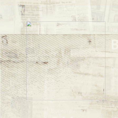
На
См
Просмотры: