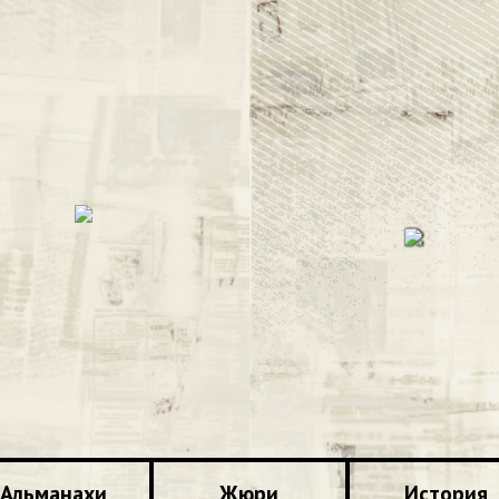
Альманахи
Жюри
История