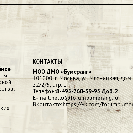
КОНТАКТЫ
йное
МОО ДМО «Бумеранг»
ся с
101000, г. Москва, ул. Мясницкая, дом
ской
22/2/5, стр. 1
ства,
Телефон:
8-495-260-59-95 Доб. 2
E-mail:
hello@forumbumerang.ru
ВКонтакте:
https://vk.com/forumbume
ских