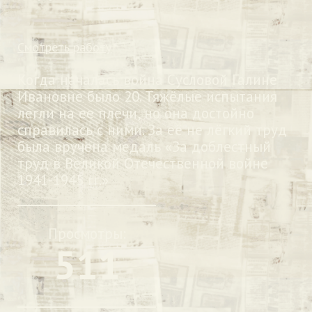
Смотреть работу
Когда началась война Сусловой Галине
Ивановне было 20. Тяжёлые испытания
легли на ее плечи, но она достойно
справилась с ними. За её не лёгкий труд
была вручена медаль «За доблестный
труд в Великой Отечественной войне
1941-1945 гг.»
Просмотры:
511