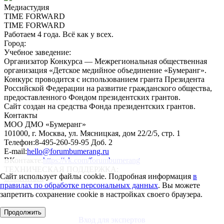
Медиастудия
TIME FORWARD
TIME FORWARD
Работаем 4 года. Всё как у всех.
Город:
Учебное заведение:
Организатор Конкурса — Межрегиональная общественная
организация
«Детское медийное объединение «Бумеранг»
.
Конкурс проводится с использованием гранта Президента
Российской Федерации на развитие гражданского общества,
предоставленного Фондом президентских грантов.
Сайт создан на средства Фонда президентских грантов.
Контакты
МОО ДМО «Бумеранг»
101000, г. Москва, ул. Мясницкая, дом 22/2/5, стр. 1
Телефон:
8-495-260-59-95 Доб. 2
E-mail:
hello@forumbumerang.ru
ВКонтакте:
https://vk.com/forumbumerang
ТЕХНИЧЕСКАЯ ПОДДЕРЖКА:
Сайт использует
файлы cookie
. Подробная информация
в
Обратиться
правилах по обработке персональных данных
. Вы можете
запретить сохранение cookie в настройках своего браузера.
Продолжить
Вход для экспертов