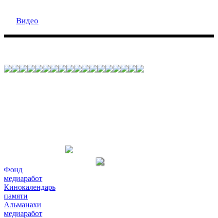
Видео
Фонд
медиаработ
Кинокалендарь
памяти
Альманахи
медиаработ