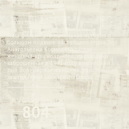
Смотреть работу
Наш фильм - это маленькая история о
большом подвиге настоящего героя. Зоя
Анатольевна Космодемьянская -
женщина-красноармеец, партизанка
заброшенная в 1941 году в немецкий
тыл. Зоя - первая женщина, удостоенная
звания Героя Советского Союза
Просмотры:
804