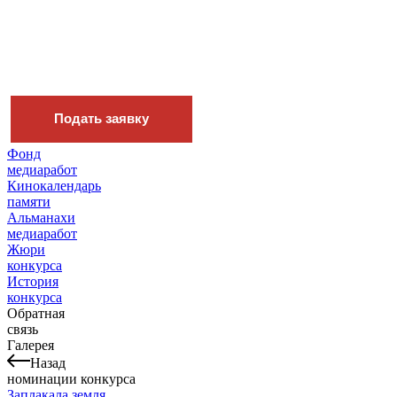
Подать заявку
Фонд
медиаработ
Кинокалендарь
памяти
Альманахи
медиаработ
Жюри
конкурса
История
конкурса
Обратная
связь
Галерея
Назад
номинации конкурса
Заплакала земля...