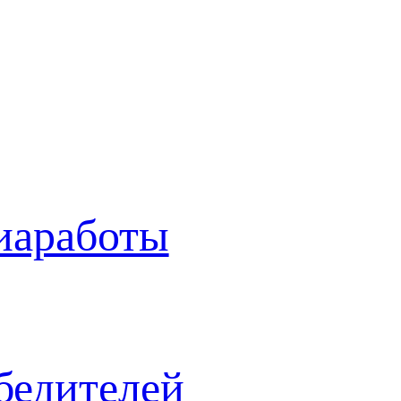
иаработы
бедителей