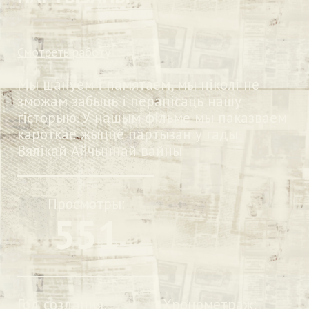
Смотреть работу
Мы шануем і памятаем, мы ніколі не
зможам забыць і перапісаць нашу
гісторыю. У нашым фільме мы паказваем
кароткае жыццё партызан у гады
Вялікай Айчыннай вайны
Просмотры:
551
Год создания:
Хронометраж: