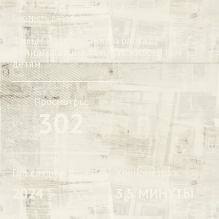
Смотреть работу
Фильм-напоминание о блокаде
Ленинграда и о том, как жилось там
детям.
Просмотры:
302
Год создания:
Хронометраж:
2024
3,5 МИНУТЫ