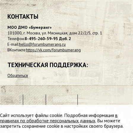
КОНТАКТЫ
МОО ДМО «Бумеранг»
101000, г. Москва, ул. Мясницкая, дом 22/2/5, стр. 1
Телефон:
8-495-260-59-95 Доб. 2
E-mail:
hello@forumbumerang.ru
ВКонтакте:
https://vk.com/forumbumerang
ТЕХНИЧЕСКАЯ ПОДДЕРЖКА:
Обратиться
Сайт использует
файлы cookie
. Подробная информация
в
правилах по обработке персональных данных
. Вы можете
запретить сохранение cookie в настройках своего браузера.