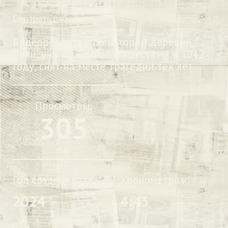
Смотреть работу
Видеорепортаж об истории деревни
Лаки, уничтоженной фашистами в 1942
году, снят на месте трагедии тех лет.
Просмотры:
305
Год создания:
Хронометраж:
2024
4:43