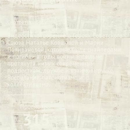
Смотреть работу
Видеостихотворение о Героях Советского
Союза Наталье Ковшовой и Марии
Поливановой, которые были снайперами
и погибли в годы войны. В фильме
протянута нить к современным
подросткам, дружбе и взаимовыручке.
Воспитание патриотизма и
коллективизма.
Просмотры:
315