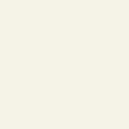
ЗАШИФРОВАННЫХ ПОСЛАНИЙ
Смотреть работу
Их называют летописцами, хроникерами
войны. Чтобы работать в
непредсказуемых нечеловеческих
условиях, от них требовалась особая
выдержка, смелость, а порой и
хладнокровие.
Просмотры:
285